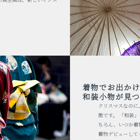
着物でお出かけ
和装小物が見
クリスマスなのに
徴です。 「和装
ちろん、いつか着
着物デビューして