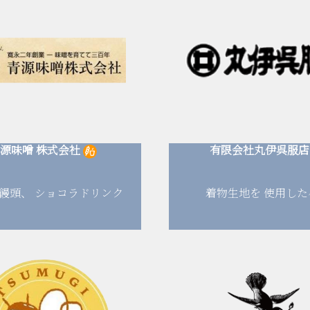
源味噌
株式会社
有限会社丸伊呉服店
饅頭、
ショコラドリンク
着物生地を
使用した