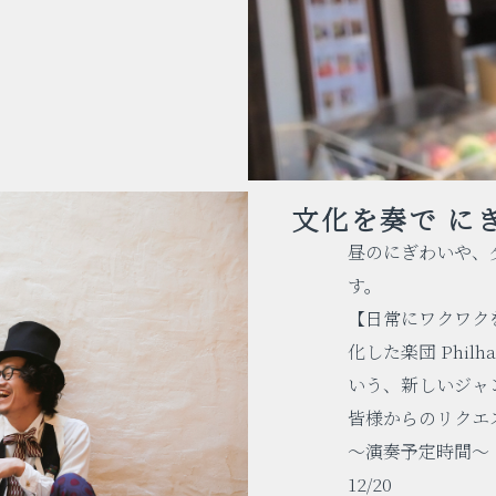
文化を奏で
に
昼のにぎわいや、
す。
【日常にワクワク
化した楽団 Philh
いう、新しいジャ
皆様からのリクエ
～演奏予定時間～
12/20