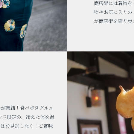
商店街には着物を
物やお気に入りの
が商店街を練り歩
のが集結！食べ歩きグルメ
マス限定の、冷えた体を温
」はお見逃しなく！ご賞味